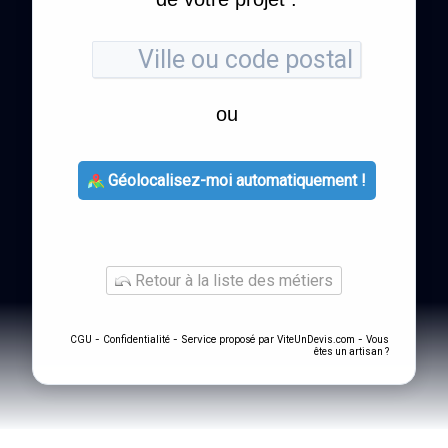
ou
Géolocalisez-moi automatiquement !
Retour à la liste des métiers
-
- Service proposé par
-
CGU
Confidentialité
ViteUnDevis.com
Vous
êtes un artisan ?