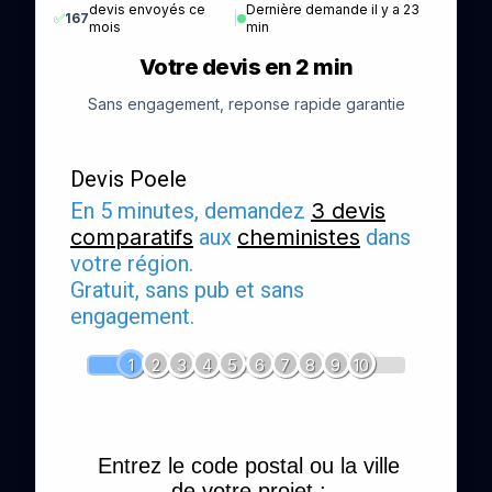
devis envoyés ce
Dernière demande il y a 23
✅
167
|
mois
min
Votre devis en 2 min
Sans engagement, reponse rapide garantie
Devis Poele
En 5 minutes, demandez
3 devis
comparatifs
aux
cheministes
dans
votre région.
Gratuit, sans pub et sans
engagement.
1
2
3
4
5
6
7
8
9
10
Entrez le code postal ou la ville
de votre projet :