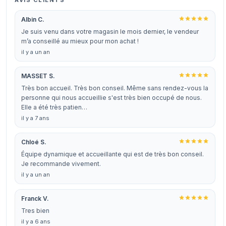
AVIS CLIENTS
Albin C.
Je suis venu dans votre magasin le mois dernier, le vendeur
m’a conseillé au mieux pour mon achat !
il y a un an
MASSET S.
Très bon accueil. Très bon conseil. Même sans rendez-vous la
personne qui nous accueillie s'est très bien occupé de nous.
Elle a été très patien…
il y a 7 ans
Chloé S.
Équipe dynamique et accueillante qui est de très bon conseil.
Je recommande vivement.
il y a un an
Franck V.
Tres bien
il y a 6 ans