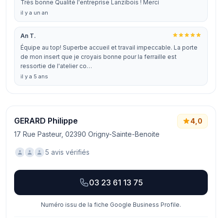
Très bonne Qualité l'entreprise Lanzibois ! Merci
il y a un an
An T.
Équipe au top! Superbe accueil et travail impeccable. La porte
de mon insert que je croyais bonne pour la ferraille est
ressortie de l'atelier co…
il y a 5 ans
GERARD Philippe
4,0
17 Rue Pasteur, 02390 Origny-Sainte-Benoite
5 avis vérifiés
03 23 61 13 75
Numéro issu de la fiche Google Business Profile.