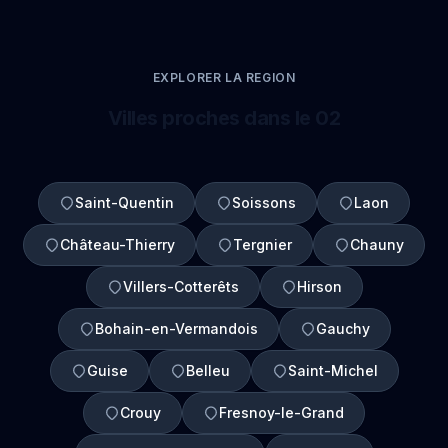
EXPLORER LA REGION
Villes proches dans le 02
Saint-Quentin
Soissons
Laon
Château-Thierry
Tergnier
Chauny
Villers-Cotterêts
Hirson
Bohain-en-Vermandois
Gauchy
Guise
Belleu
Saint-Michel
Crouy
Fresnoy-le-Grand