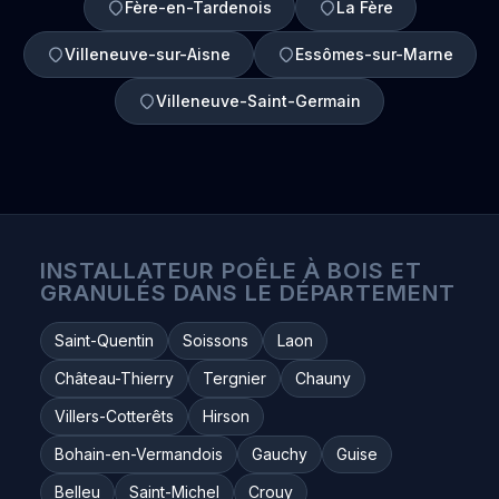
Fère-en-Tardenois
La Fère
Villeneuve-sur-Aisne
Essômes-sur-Marne
Villeneuve-Saint-Germain
INSTALLATEUR POÊLE À BOIS ET
GRANULÉS DANS LE DÉPARTEMENT
Saint-Quentin
Soissons
Laon
Château-Thierry
Tergnier
Chauny
Villers-Cotterêts
Hirson
Bohain-en-Vermandois
Gauchy
Guise
Belleu
Saint-Michel
Crouy