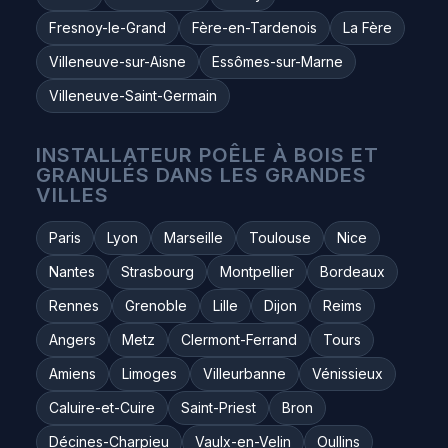
Fresnoy-le-Grand
Fère-en-Tardenois
La Fère
Villeneuve-sur-Aisne
Essômes-sur-Marne
Villeneuve-Saint-Germain
INSTALLATEUR POÊLE À BOIS ET
GRANULÉS DANS LES GRANDES
VILLES
Paris
Lyon
Marseille
Toulouse
Nice
Nantes
Strasbourg
Montpellier
Bordeaux
Rennes
Grenoble
Lille
Dijon
Reims
Angers
Metz
Clermont-Ferrand
Tours
Amiens
Limoges
Villeurbanne
Vénissieux
Caluire-et-Cuire
Saint-Priest
Bron
Décines-Charpieu
Vaulx-en-Velin
Oullins