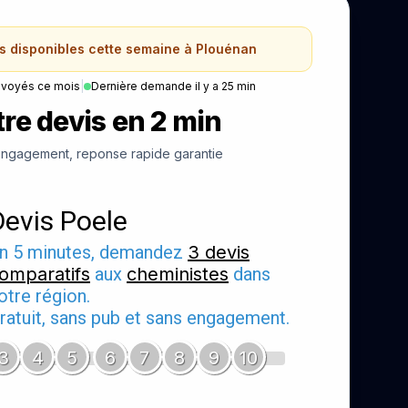
ns disponibles cette semaine à Plouénan
nvoyés ce mois
|
Dernière demande il y a 25 min
re devis en 2 min
ngagement, reponse rapide garantie
Devis Poele
n 5 minutes, demandez
3 devis
omparatifs
aux
cheministes
dans
otre région.
ratuit, sans pub et sans engagement.
3
4
5
6
7
8
9
10