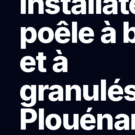
Installa
poêle à 
et à
granulés
Plouéna