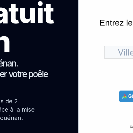
atuit
Entrez le
h
énan.
er votre poêle
Gé
ns de 2
ce à la mise
louénan.