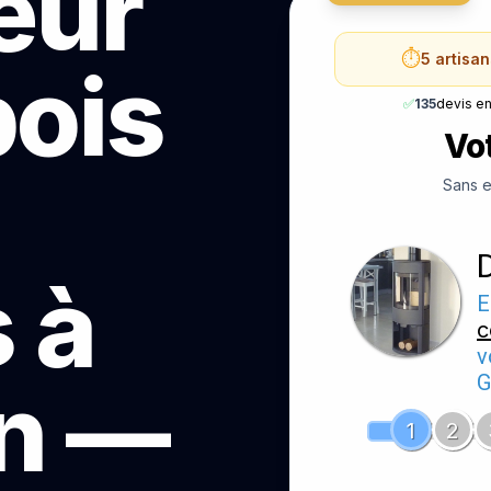
teur
⏱️
5 artisa
bois
✅
135
devis e
Vot
Sans e
 à
E
c
v
G
n —
1
2