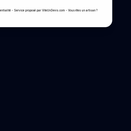
- Service proposé par
-
entialité
ViteUnDevis.com
Vous êtes un artisan ?