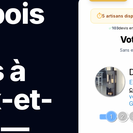
bois
⏱️
5 artisans dis
✅
103
devis e
Vot
Sans e
 à
E
-et-
c
v
G
u —
1
2