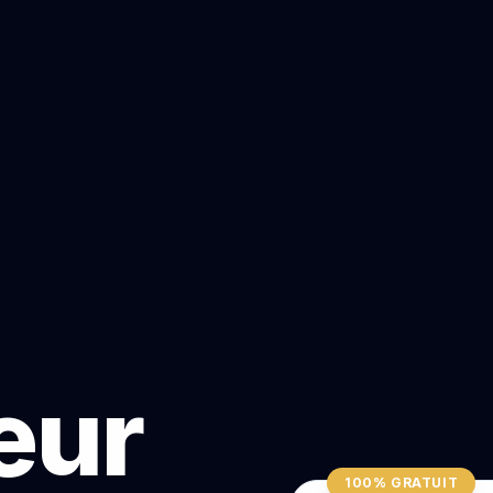
teur
100% GRATUIT