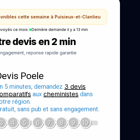
ponibles cette semaine à Puisieux-et-Clanlieu
nvoyés ce mois
|
Dernière demande il y a 13 min
re devis en 2 min
ngagement, reponse rapide garantie
Devis Poele
n 5 minutes, demandez
3 devis
omparatifs
aux
cheministes
dans
otre région.
ratuit, sans pub et sans engagement.
3
4
5
6
7
8
9
10