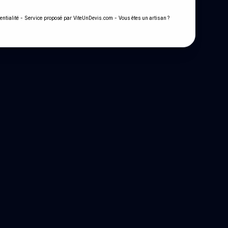
- Service proposé par
-
entialité
ViteUnDevis.com
Vous êtes un artisan ?