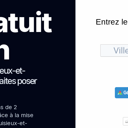
atuit
Entrez le
h
ieux-et-
faites poser
Gé
ns de 2
ce à la mise
isieux-et-