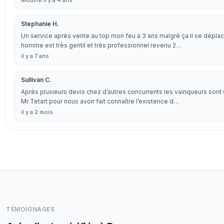
Modifié il y a 4 ans
Stephanie H.
Un service après vente au top mon feu à 3 ans malgré ça il se dépla
homme est très gentil et très professionnel revenu 2…
il y a 7 ans
Sullivan C.
Après plusieurs devis chez d’autres concurrents les vainqueurs sont
Mr Tetart pour nous avoir fait connaître l’existence d…
il y a 2 mois
TÉMOIGNAGES