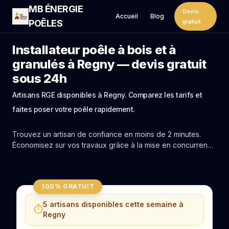
MB ÉNERGIE
Devis
Accueil
Blog
POÊLES
gratuit
Installateur poêle à bois et à
granulés à Regny — devis gratuit
sous 24h
Artisans RGE disponibles à Regny. Comparez les tarifs et
faites poser votre poêle rapidement.
Trouvez un artisan de confiance en moins de 2 minutes.
Économisez sur vos travaux grâce à la mise en concurrence
réelle des experts de Regny.
100% GRATUIT
5 artisans disponibles cette semaine à
⏱️
Regny