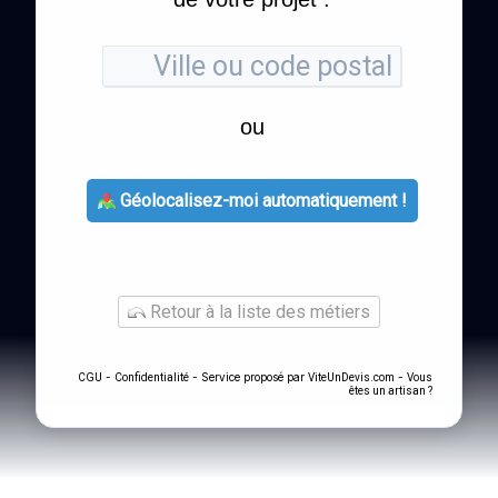
ou
Géolocalisez-moi automatiquement !
Retour à la liste des métiers
-
- Service proposé par
-
CGU
Confidentialité
ViteUnDevis.com
Vous
êtes un artisan ?