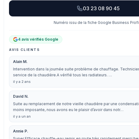
03 23 08 90 45
Numéro issu de la fiche Google Business Profi
4 avis vérifiés Google
AVIS CLIENTS
Alain M.
Intervention dans la journée suite problème de chauffage. Technici
service de la chaudière.A vérifié tous les radiateurs. …
il y a 2 ans
David N.
Suite au remplacement de notre vieille chaudière par une condensa
moins imposante, nous avons eu le plaisir d’avoir dans notr…
il y a un an
Annie P.
Super Efficace chauffe-eau remis en route très rapidement merci be