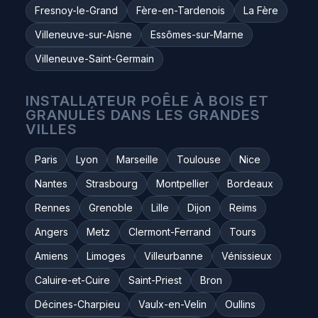
Fresnoy-le-Grand
Fère-en-Tardenois
La Fère
Villeneuve-sur-Aisne
Essômes-sur-Marne
Villeneuve-Saint-Germain
INSTALLATEUR POÊLE À BOIS ET
GRANULÉS DANS LES GRANDES
VILLES
Paris
Lyon
Marseille
Toulouse
Nice
Nantes
Strasbourg
Montpellier
Bordeaux
Rennes
Grenoble
Lille
Dijon
Reims
Angers
Metz
Clermont-Ferrand
Tours
Amiens
Limoges
Villeurbanne
Vénissieux
Caluire-et-Cuire
Saint-Priest
Bron
Décines-Charpieu
Vaulx-en-Velin
Oullins