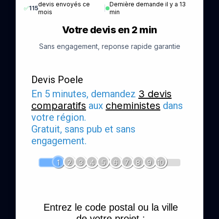
devis envoyés ce
Dernière demande il y a 13
✅
115
|
mois
min
Votre devis en 2 min
Sans engagement, reponse rapide garantie
Devis Poele
En 5 minutes, demandez
3 devis
comparatifs
aux
cheministes
dans
votre région.
Gratuit, sans pub et sans
engagement.
1
2
3
4
5
6
7
8
9
10
Entrez le code postal ou la ville
de votre projet :