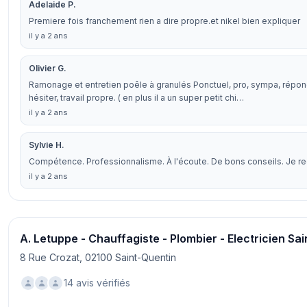
Adelaide P.
Premiere fois franchement rien a dire propre.et nikel bien expliquer
il y a 2 ans
Olivier G.
Ramonage et entretien poêle à granulés Ponctuel, pro, sympa, répo
hésiter, travail propre. ( en plus il a un super petit chi…
il y a 2 ans
Sylvie H.
Compétence. Professionnalisme. À l'écoute. De bons conseils. Je 
il y a 2 ans
A. Letuppe - Chauffagiste - Plombier - Electricien Sa
8 Rue Crozat, 02100 Saint-Quentin
14 avis vérifiés