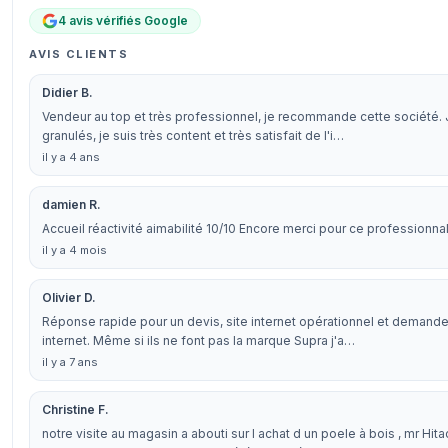
4 avis vérifiés Google
AVIS CLIENTS
Didier B.
Vendeur au top et très professionnel, je recommande cette société. J
granulés, je suis très content et très satisfait de l'i…
il y a 4 ans
damien R.
Accueil réactivité aimabilité 10/10 Encore merci pour ce professionna
il y a 4 mois
Olivier D.
Réponse rapide pour un devis, site internet opérationnel et demande 
internet. Même si ils ne font pas la marque Supra j'a…
il y a 7 ans
Christine F.
notre visite au magasin a abouti sur l achat d un poele à bois , mr Hit