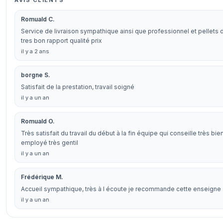
AVIS CLIENTS
Romuald C.
Service de livraison sympathique ainsi que professionnel et pellets 
tres bon rapport qualité prix
il y a 2 ans
borgne S.
Satisfait de la prestation, travail soigné
il y a un an
Romuald O.
Très satisfait du travail du début à la fin équipe qui conseille très bien 
employé très gentil
il y a un an
Frédérique M.
Accueil sympathique, très à l écoute je recommande cette enseigne
il y a un an