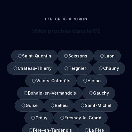
EXPLORER LA REGION
Villes proches dans le 02
Saint-Quentin
Soissons
Laon
Château-Thierry
Tergnier
Chauny
Villers-Cotterêts
Hirson
Bohain-en-Vermandois
Gauchy
Guise
Belleu
Saint-Michel
Crouy
Fresnoy-le-Grand
Fère-en-Tardenois
La Fère