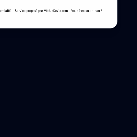
- Service proposé par
-
entialité
ViteUnDevis.com
Vous êtes un artisan ?