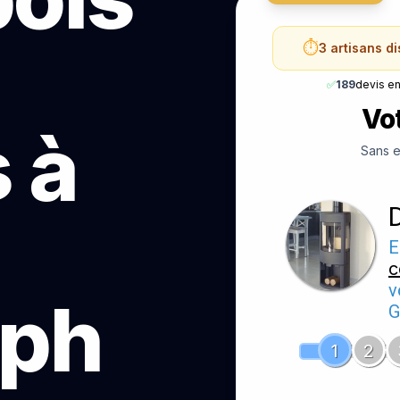
⏱️
3 artisans d
✅
189
devis e
Vot
 à
Sans e
E
c
v
lph
G
1
2