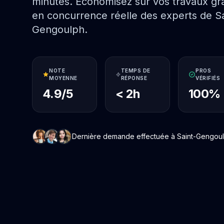
minutes. Économisez sur vos travaux grâ
en concurrence réelle des experts de Sa
Gengoulph.
NOTE
TEMPS DE
PROS
MOYENNE
RÉPONSE
VÉRIFIÉS
4.9/5
< 2h
100%
Dernière demande effectuée à Saint-Gengoulph