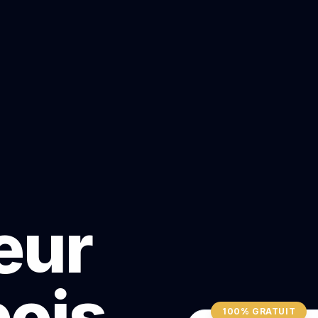
teur
bois
100% GRATUIT