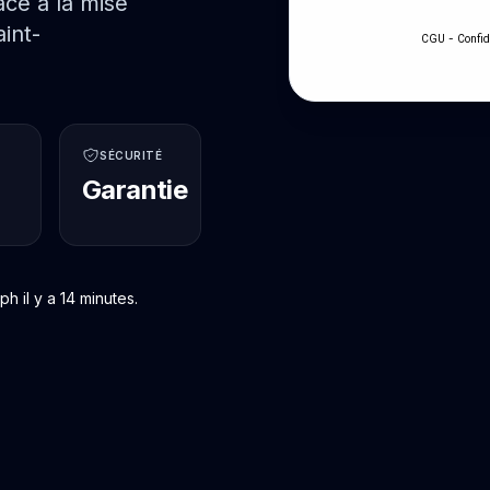
ce à la mise
int-
-
CGU
Confid
SÉCURITÉ
Garantie
 il y a 14 minutes.