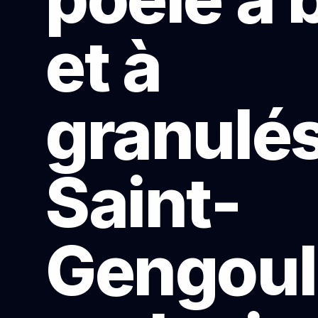
et à
granulés
Saint-
Gengou