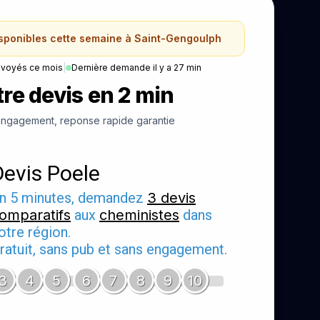
isponibles cette semaine à Saint-Gengoulph
nvoyés ce mois
|
Dernière demande il y a 27 min
re devis en 2 min
ngagement, reponse rapide garantie
Devis Poele
n 5 minutes, demandez
3 devis
omparatifs
aux
cheministes
dans
otre région.
ratuit, sans pub et sans engagement.
3
4
5
6
7
8
9
10