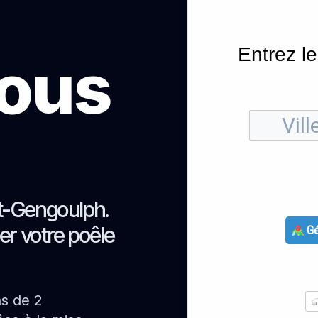
Entrez le
sous
nt-Gengoulph.
er votre poêle
Gé
ns de 2