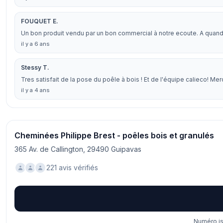
FOUQUET E.
Un bon produit vendu par un bon commercial à notre ecoute. A quan
il y a 6 ans
Stessy T.
Tres satisfait de la pose du poêle à bois ! Et de l'équipe calieco! Mer
il y a 4 ans
Cheminées Philippe Brest - poêles bois et granulés
365 Av. de Callington, 29490 Guipavas
221 avis vérifiés
Numéro is