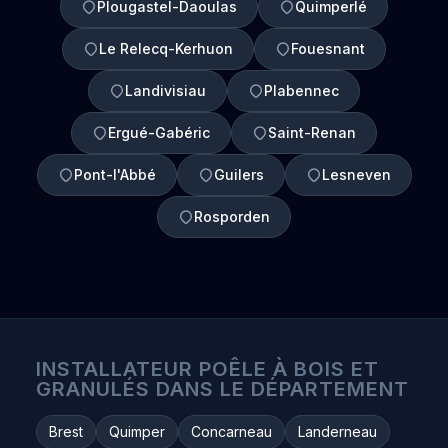
Plougastel-Daoulas
Quimperlé
Le Relecq-Kerhuon
Fouesnant
Landivisiau
Plabennec
Ergué-Gabéric
Saint-Renan
Pont-l'Abbé
Guilers
Lesneven
Rosporden
INSTALLATEUR POÊLE À BOIS ET
GRANULÉS DANS LE DÉPARTEMENT
Brest
Quimper
Concarneau
Landerneau