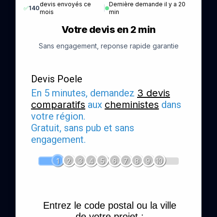
devis envoyés ce
Dernière demande il y a 20
✅
140
|
mois
min
Votre devis en 2 min
Sans engagement, reponse rapide garantie
Devis Poele
En 5 minutes, demandez
3 devis
comparatifs
aux
cheministes
dans
votre région.
Gratuit, sans pub et sans
engagement.
1
2
3
4
5
6
7
8
9
10
Entrez le code postal ou la ville
de votre projet :