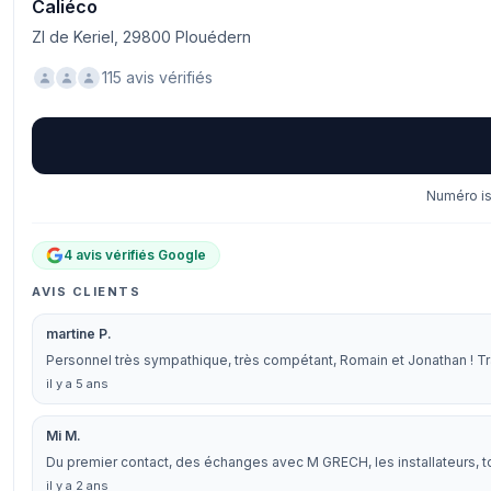
Caliéco
ZI de Keriel, 29800 Plouédern
115 avis vérifiés
Numéro is
4 avis vérifiés Google
AVIS CLIENTS
martine P.
Personnel très sympathique, très compétant, Romain et Jonathan ! Trav
il y a 5 ans
Mi M.
Du premier contact, des échanges avec M GRECH, les installateurs, tou
il y a 2 ans