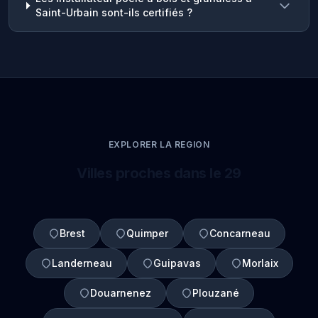
Saint-Urbain sont-ils certifiés ?
EXPLORER LA REGION
Villes proches dans le 29
Brest
Quimper
Concarneau
Landerneau
Guipavas
Morlaix
Douarnenez
Plouzané