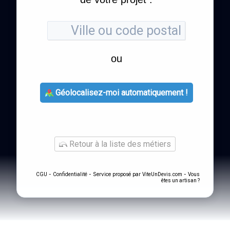
ou
Géolocalisez-moi automatiquement !
Retour à la liste des métiers
-
- Service proposé par
-
CGU
Confidentialité
ViteUnDevis.com
Vous
êtes un artisan ?