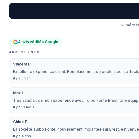
Numéro is
4 avis vérifiés Google
AVIS CLIENTS
Vincent D.
Excellente expérience client. Remplacement de poêle à bois effectu
il y a un an
Max L.
Très satisfait de mon expérience avec Turbo Fonte Brest. Une équipe
il y a 10 mois
Chloé F.
La société Turbo Fonte, nouvellement implantée sur Brest, est venue i
il y a 4 ans