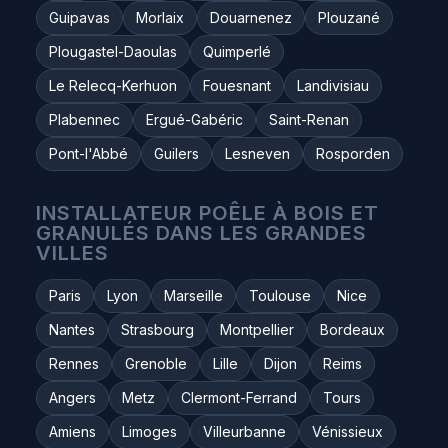
Guipavas
Morlaix
Douarnenez
Plouzané
Plougastel-Daoulas
Quimperlé
Le Relecq-Kerhuon
Fouesnant
Landivisiau
Plabennec
Ergué-Gabéric
Saint-Renan
Pont-l'Abbé
Guilers
Lesneven
Rosporden
INSTALLATEUR POÊLE À BOIS ET
GRANULÉS DANS LES GRANDES
VILLES
Paris
Lyon
Marseille
Toulouse
Nice
Nantes
Strasbourg
Montpellier
Bordeaux
Rennes
Grenoble
Lille
Dijon
Reims
Angers
Metz
Clermont-Ferrand
Tours
Amiens
Limoges
Villeurbanne
Vénissieux