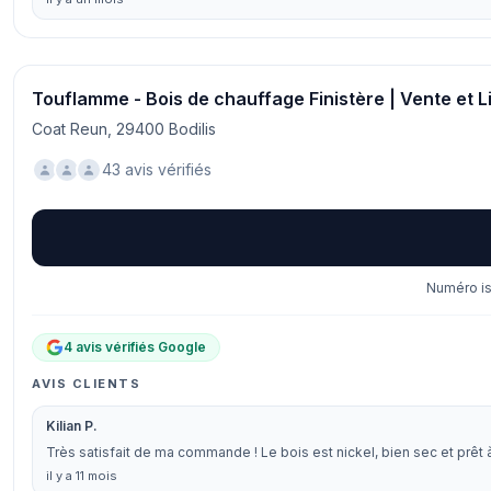
Touflamme - Bois de chauffage Finistère | Vente et L
Coat Reun, 29400 Bodilis
43 avis vérifiés
Numéro is
4 avis vérifiés Google
AVIS CLIENTS
Kilian P.
Très satisfait de ma commande ! Le bois est nickel, bien sec et prêt à
il y a 11 mois