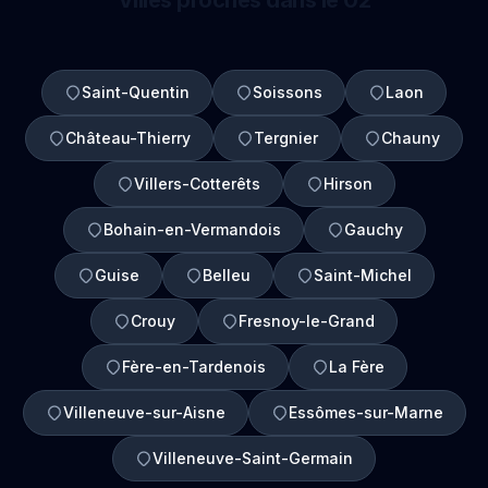
Villes proches dans le 02
Saint-Quentin
Soissons
Laon
Château-Thierry
Tergnier
Chauny
Villers-Cotterêts
Hirson
Bohain-en-Vermandois
Gauchy
Guise
Belleu
Saint-Michel
Crouy
Fresnoy-le-Grand
Fère-en-Tardenois
La Fère
Villeneuve-sur-Aisne
Essômes-sur-Marne
Villeneuve-Saint-Germain