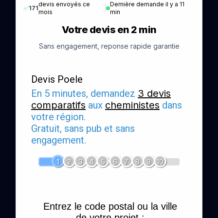
devis envoyés ce
Dernière demande il y a 11
✅
171
|
mois
min
Votre devis en 2 min
Sans engagement, reponse rapide garantie
Devis Poele
En 5 minutes, demandez
3 devis
comparatifs
aux
cheministes
dans
votre région.
Gratuit, sans pub et sans
engagement.
1
2
3
4
5
6
7
8
9
10
Entrez le code postal ou la ville
de votre projet :