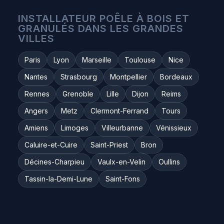
INSTALLATEUR POÊLE À BOIS ET
GRANULÉS DANS LES GRANDES
VILLES
Paris
Lyon
Marseille
Toulouse
Nice
Nantes
Strasbourg
Montpellier
Bordeaux
Rennes
Grenoble
Lille
Dijon
Reims
Angers
Metz
Clermont-Ferrand
Tours
Amiens
Limoges
Villeurbanne
Vénissieux
Caluire-et-Cuire
Saint-Priest
Bron
Décines-Charpieu
Vaulx-en-Velin
Oullins
Tassin-la-Demi-Lune
Saint-Fons