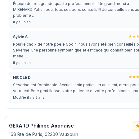
Équipe de très grande qualité professionnel !!! Un grand merci à
M.RENARD Yohan pour tous ses bons conseils !!! Je conseille sans a
problème …
il y a un an
Sylvie S.
Pour le choix de notre poele Godin, nous avons été bien conseillés p
Séverine, une personne sympathique et efficace qui connaît bien so
métie…
il y a un an
NICOLE D.
Séverine est formidable. Accueil, soin particulier au client, merci pour
votre extrême gentillesse, votre patience et votre professionnalisme
Modifié il y a 2 ans
GERARD Philippe Axonaise
168 Rte de Paris, 02200 Vauxbuin