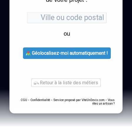
ou
Géolocalisez-moi automatiquement !
Retour à la liste des métiers
-
- Service proposé par
-
CGU
Confidentialité
ViteUnDevis.com
Vous
êtes un artisan ?