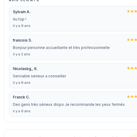
AVIS CLIENTS
Sylvain A.
Au top !
il y a 6 ans
francois S.
Bonjour personne accueillante et très professionnelle
il y a 2 ans
Nicolasbg_ 6.
Serviable serieux a conseiller
il y a 8 ans
Franck C.
Des gens très sérieux dispo Je recommande les yeux fermés
il y a 6 ans