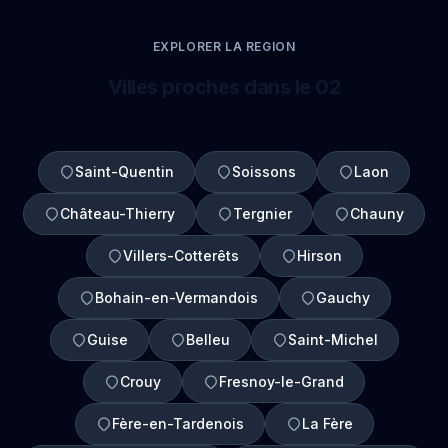
EXPLORER LA REGION
Villes proches dans le 02
Saint-Quentin
Soissons
Laon
Château-Thierry
Tergnier
Chauny
Villers-Cotterêts
Hirson
Bohain-en-Vermandois
Gauchy
Guise
Belleu
Saint-Michel
Crouy
Fresnoy-le-Grand
Fère-en-Tardenois
La Fère