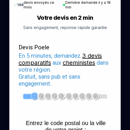
devis envoyés ce
Dernière demande il y a 18
✅
168
|
mois
min
Votre devis en 2 min
Sans engagement, reponse rapide garantie
Devis Poele
En 5 minutes, demandez
3 devis
comparatifs
aux
cheministes
dans
votre région.
Gratuit, sans pub et sans
engagement.
1
2
3
4
5
6
7
8
9
10
Entrez le code postal ou la ville
de votre projet :