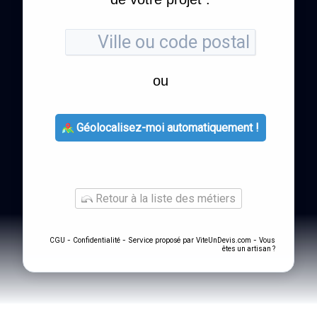
ou
Géolocalisez-moi automatiquement !
Retour à la liste des métiers
-
- Service proposé par
-
CGU
Confidentialité
ViteUnDevis.com
Vous
êtes un artisan ?