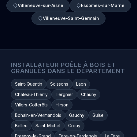
Villeneuve-sur-Aisne
Essômes-sur-Marne
Villeneuve-Saint-Germain
INSTALLATEUR POÊLE À BOIS ET
GRANULÉS DANS LE DÉPARTEMENT
Saint-Quentin
Soissons
Laon
Château-Thierry
Tergnier
Chauny
Villers-Cotterêts
Hirson
Bohain-en-Vermandois
Gauchy
Guise
Belleu
Saint-Michel
Crouy
Fresnoy-le-Grand
Fère-en-Tardenois
La Fère