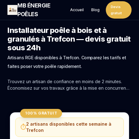
MB ÉNERGIE
Devis
Accueil
Blog
POÊLES
gratuit
Installateur poêle à bois et à
granulés à Trefcon — devis gratuit
sous 24h
Artisans RGE disponibles à Trefcon. Comparez les tarifs et
faites poser votre poêle rapidement.
Trouvez un artisan de confiance en moins de 2 minutes.
Économisez sur vos travaux grâce à la mise en concurrence
réelle des experts de Trefcon.
100% GRATUIT
2 artisans disponibles cette semaine à
⏱️
Trefcon