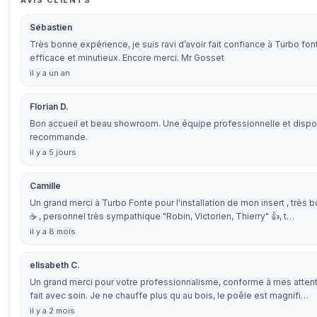
AVIS CLIENTS
Sébastien
Très bonne expérience, je suis ravi d’avoir fait confiance à Turbo fon
efficace et minutieux. Encore merci. Mr Gosset
il y a un an
Florian D.
Bon accueil et beau showroom. Une équipe professionnelle et dispo
recommande.
il y a 5 jours
Camille
Un grand merci à Turbo Fonte pour l'installation de mon insert , très b
☕ , personnel très sympathique "Robin, Victorien, Thierry" 👍, t…
il y a 8 mois
elisabeth C.
Un grand merci pour votre professionnalisme, conforme à mes attente
fait avec soin. Je ne chauffe plus qu au bois, le poêle est magnifi…
il y a 2 mois