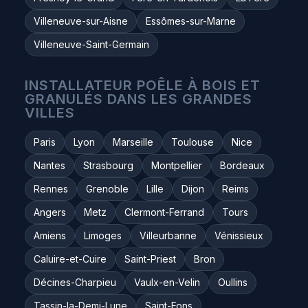
Villeneuve-sur-Aisne
Essômes-sur-Marne
Villeneuve-Saint-Germain
INSTALLATEUR POÊLE À BOIS ET
GRANULÉS DANS LES GRANDES
VILLES
Paris
Lyon
Marseille
Toulouse
Nice
Nantes
Strasbourg
Montpellier
Bordeaux
Rennes
Grenoble
Lille
Dijon
Reims
Angers
Metz
Clermont-Ferrand
Tours
Amiens
Limoges
Villeurbanne
Vénissieux
Caluire-et-Cuire
Saint-Priest
Bron
Décines-Charpieu
Vaulx-en-Velin
Oullins
Tassin-la-Demi-Lune
Saint-Fons