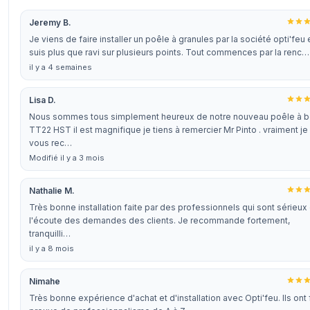
Jeremy B.
Je viens de faire installer un poêle à granules par la société opti'feu e
suis plus que ravi sur plusieurs points. Tout commences par la renc…
il y a 4 semaines
Lisa D.
Nous sommes tous simplement heureux de notre nouveau poêle à b
TT22 HST il est magnifique je tiens à remercier Mr Pinto . vraiment je
vous rec…
Modifié il y a 3 mois
Nathalie M.
Très bonne installation faite par des professionnels qui sont sérieux 
l'écoute des demandes des clients. Je recommande fortement,
tranquilli…
il y a 8 mois
Nimahe
Très bonne expérience d'achat et d'installation avec Opti'feu. Ils ont 