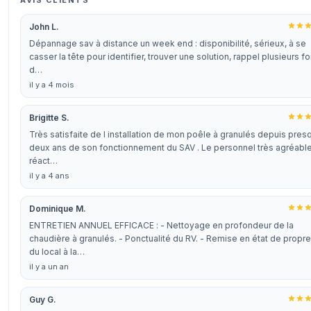
AVIS CLIENTS
John L.
Dépannage sav à distance un week end : disponibilité, sérieux, à se
casser la tête pour identifier, trouver une solution, rappel plusieurs fo
d…
il y a 4 mois
Brigitte S.
Très satisfaite de l installation de mon poêle à granulés depuis pres
deux ans de son fonctionnement du SAV . Le personnel très agréabl
réact…
il y a 4 ans
Dominique M.
ENTRETIEN ANNUEL EFFICACE : - Nettoyage en profondeur de la
chaudière à granulés. - Ponctualité du RV. - Remise en état de propr
du local à la…
il y a un an
Guy G.