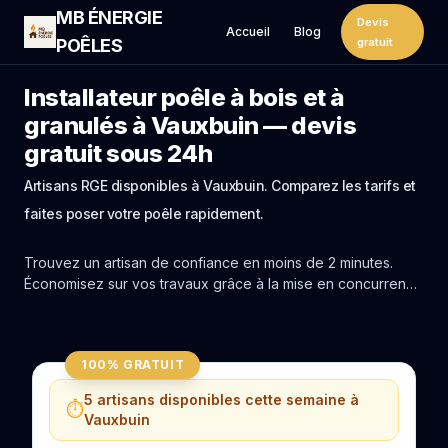
MB ÉNERGIE
Devis
Accueil
Blog
POÊLES
gratuit
Installateur poêle à bois et à
granulés à Vauxbuin — devis
gratuit sous 24h
Artisans RGE disponibles à Vauxbuin. Comparez les tarifs et
faites poser votre poêle rapidement.
Trouvez un artisan de confiance en moins de 2 minutes.
Économisez sur vos travaux grâce à la mise en concurrence
réelle des experts de Vauxbuin.
100% GRATUIT
5 artisans disponibles cette semaine à
⏱️
Vauxbuin