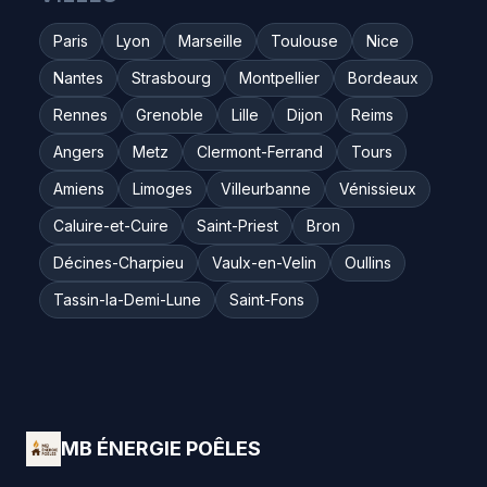
Paris
Lyon
Marseille
Toulouse
Nice
Nantes
Strasbourg
Montpellier
Bordeaux
Rennes
Grenoble
Lille
Dijon
Reims
Angers
Metz
Clermont-Ferrand
Tours
Amiens
Limoges
Villeurbanne
Vénissieux
Caluire-et-Cuire
Saint-Priest
Bron
Décines-Charpieu
Vaulx-en-Velin
Oullins
Tassin-la-Demi-Lune
Saint-Fons
MB ÉNERGIE POÊLES