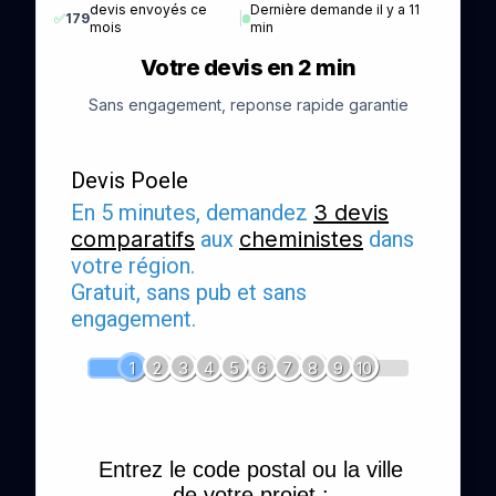
devis envoyés ce
Dernière demande il y a 11
✅
179
|
mois
min
Votre devis en 2 min
Sans engagement, reponse rapide garantie
Devis Poele
En 5 minutes, demandez
3 devis
comparatifs
aux
cheministes
dans
votre région.
Gratuit, sans pub et sans
engagement.
1
2
3
4
5
6
7
8
9
10
Entrez le code postal ou la ville
de votre projet :