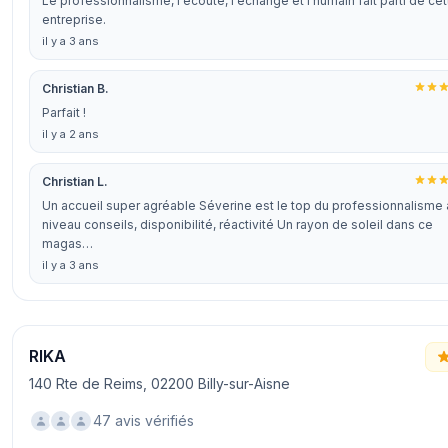
Le professionnalisme, l écoute, l'échange et l'humain fait parti de cet
entreprise.
il y a 3 ans
Christian B.
Parfait !
il y a 2 ans
Christian L.
Un accueil super agréable Séverine est le top du professionnalisme 
niveau conseils, disponibilité, réactivité Un rayon de soleil dans ce
magas…
il y a 3 ans
RIKA
140 Rte de Reims, 02200 Billy-sur-Aisne
47 avis vérifiés