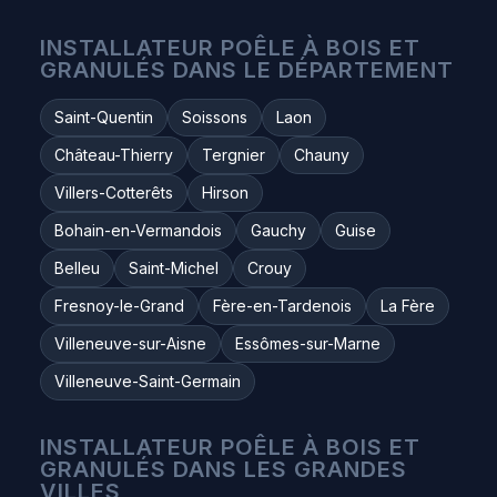
INSTALLATEUR POÊLE À BOIS ET
GRANULÉS DANS LE DÉPARTEMENT
Saint-Quentin
Soissons
Laon
Château-Thierry
Tergnier
Chauny
Villers-Cotterêts
Hirson
Bohain-en-Vermandois
Gauchy
Guise
Belleu
Saint-Michel
Crouy
Fresnoy-le-Grand
Fère-en-Tardenois
La Fère
Villeneuve-sur-Aisne
Essômes-sur-Marne
Villeneuve-Saint-Germain
INSTALLATEUR POÊLE À BOIS ET
GRANULÉS DANS LES GRANDES
VILLES