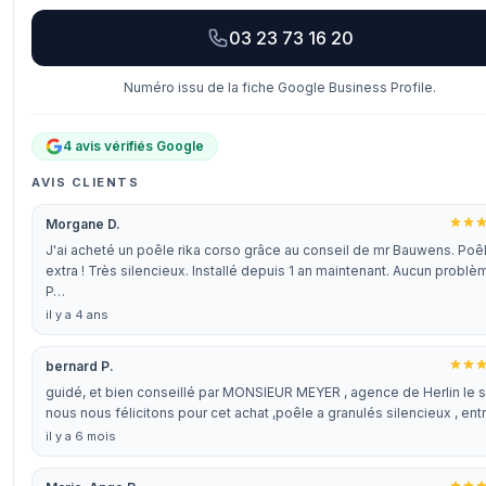
03 23 73 16 20
Numéro issu de la fiche Google Business Profile.
4 avis vérifiés Google
AVIS CLIENTS
Morgane D.
J'ai acheté un poêle rika corso grâce au conseil de mr Bauwens. Poê
extra ! Très silencieux. Installé depuis 1 an maintenant. Aucun problè
P…
il y a 4 ans
bernard P.
guidé, et bien conseillé par MONSIEUR MEYER , agence de Herlin le s
nous nous félicitons pour cet achat ,poêle a granulés silencieux , en
il y a 6 mois