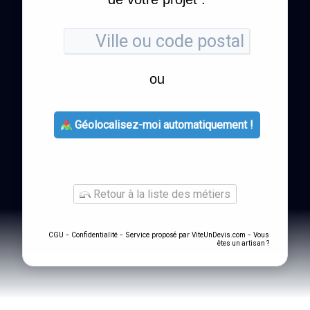
ou
Géolocalisez-moi automatiquement !
Retour à la liste des métiers
-
- Service proposé par
-
CGU
Confidentialité
ViteUnDevis.com
Vous
êtes un artisan ?