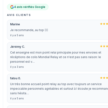
4 avis vérifiés Google
AVIS CLIENTS
Marine
Je recommande, au top 👌🏼
il y a 5 ans
Jérémy C.
Cet enseigne est mon point relai principale pour mes envoies et
récéptions de colis Mondial Relay et ce n'est pas sans raison: le
personnel est v…
il y a 3 ans
fatou 0.
Un très bonne accueil point relay au top avec toujours un service
impeccable personnels agréables et surtout à l écoute je recomma
sans hésita…
il y a 5 ans