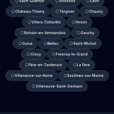
Saint-Quentin
Soissons
Laon
Château-Thierry
Tergnier
Chauny
Villers-Cotterêts
Hirson
Bohain-en-Vermandois
Gauchy
Guise
Belleu
Saint-Michel
Crouy
Fresnoy-le-Grand
Fère-en-Tardenois
La Fère
Villeneuve-sur-Aisne
Essômes-sur-Marne
Villeneuve-Saint-Germain