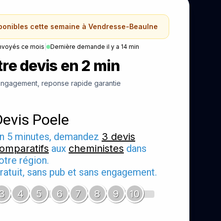
sponibles cette semaine à Vendresse-Beaulne
nvoyés ce mois
|
Dernière demande il y a 14 min
re devis en 2 min
ngagement, reponse rapide garantie
Devis Poele
n 5 minutes, demandez
3 devis
omparatifs
aux
cheministes
dans
otre région.
ratuit, sans pub et sans engagement.
3
4
5
6
7
8
9
10