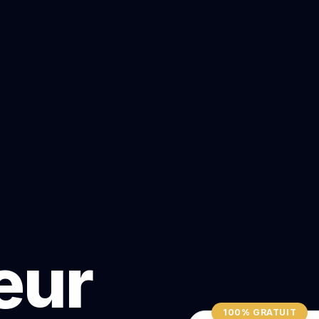
teur
100% GRATUIT