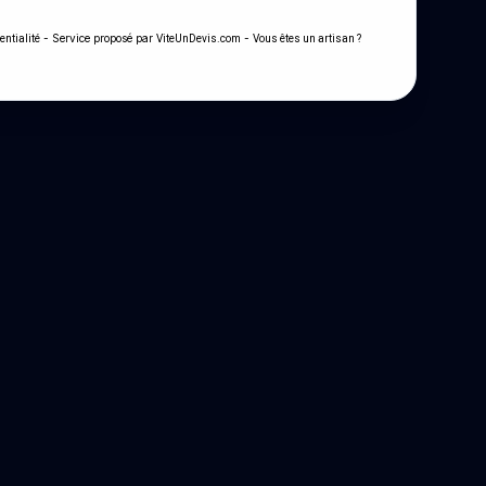
- Service proposé par
-
entialité
ViteUnDevis.com
Vous êtes un artisan ?