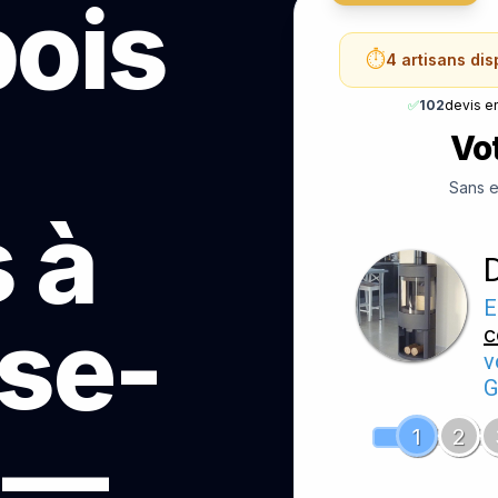
bois
⏱️
4 artisans di
✅
102
devis e
Vot
Sans e
 à
E
se-
c
v
G
 —
1
2