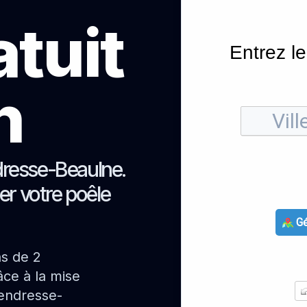
atuit
Entrez le
h
dresse-Beaulne.
er votre poêle
Gé
ns de 2
ce à la mise
Vendresse-